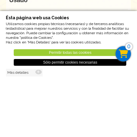
Usado
Como nuevo
Ésta página web usa Cookies
Utilizamos cookies propias técnicas (necesarias) y de terceros analíticas
(estadística) para mejorar nuestros servicios y con la finalidad de facilitar su
navegación. Puede cambiar la configuración u obtener más información en
nuestra "política de Cookies".
Unidades disponible : 1
Haz click en 'Más Detalles' para ver las cookies utilizadas.
Tipo IVA : 21,00%
0
Permitir todas las cookies
3,00€
Sólo permitir cookies necesarias
Más detalles
(2,48€ sin IVA)
Cant.
AÑADIR AL CARRO
Volver