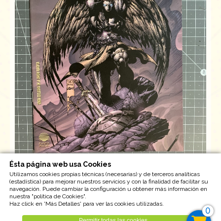
Ésta página web usa Cookies
Usado
Utilizamos cookies propias técnicas (necesarias) y de terceros analíticas
(estadística) para mejorar nuestros servicios y con la finalidad de facilitar su
navegación. Puede cambiar la configuración u obtener más información en
nuestra "política de Cookies".
Unidades disponible : 1
Haz click en 'Más Detalles' para ver las cookies utilizadas.
Tipo IVA : 21,00%
0
Permitir todas las cookies