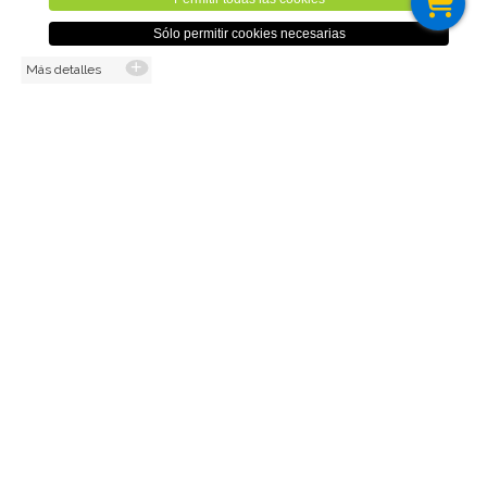
1,00€
Sólo permitir cookies necesarias
Más detalles
(0,83€ sin IVA)
Cant.
AÑADIR AL CARRO
Volver
Aviso Legal
Cookies
Sitemap