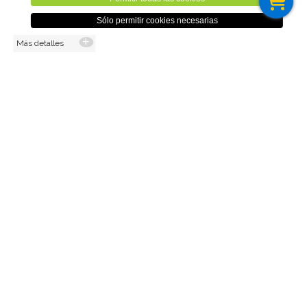
2,00€
Sólo permitir cookies necesarias
Más detalles
(1,65€ sin IVA)
Cant.
AÑADIR AL CARRO
Volver
Aviso Legal
Cookies
Sitemap