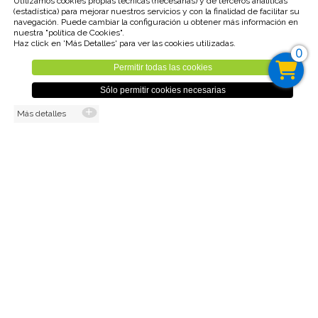
Utilizamos cookies propias técnicas (necesarias) y de terceros analíticas
(estadística) para mejorar nuestros servicios y con la finalidad de facilitar su
navegación. Puede cambiar la configuración u obtener más información en
nuestra "política de Cookies".
Unidades disponible : 1
Haz click en 'Más Detalles' para ver las cookies utilizadas.
Tipo IVA : 21,00%
0
Permitir todas las cookies
3,00€
Sólo permitir cookies necesarias
Más detalles
(2,48€ sin IVA)
Cant.
AÑADIR AL CARRO
Volver