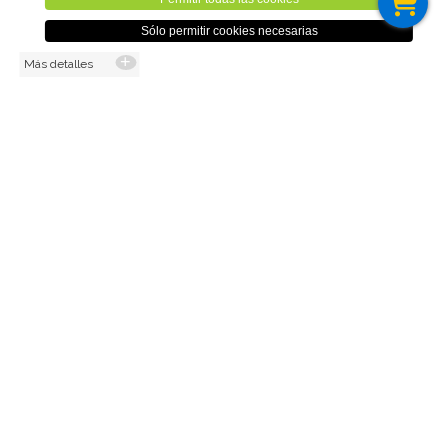
1,00€
Sólo permitir cookies necesarias
Más detalles
(0,83€ sin IVA)
Cant.
AÑADIR AL CARRO
Volver
Aviso Legal
Cookies
Sitemap