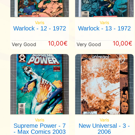
Varis
Varis
Warlock - 12 - 1972
Warlock - 13 - 1972
10,00€
10,00€
Very Good
Very Good
Varis
Varis
Supreme Power - 7
New Universal - 3 -
- Max Comics 2003
2006