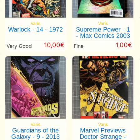
Varis
Varis
Warlock - 14 - 1972
Supreme Power - 1
- Max Comics 2003
10,00€
1,00€
Very Good
Fine
Varis
Varis
Guardians of the
Marvel Previews
Galaxy - 9 - 2013
Doctor Strange -