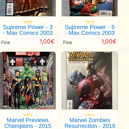
Varis
Varis
Supreme Power - 3
Supreme Power - 5
- Max Comics 2003
- Max Comics 2003
1,00€
1,00€
Fine
Fine
Varis
Varis
Marvel Previews
Marvel Zombies
Champions - 2015
Resurrection - 2019