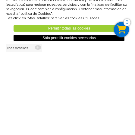
Utilizamos cookies propias técnicas (necesarias) y de terceros analíticas
(estadística) para mejorar nuestros servicios y con la finalidad de facilitar su
navegación. Puede cambiar la configuración u obtener más información en
nuestra "política de Cookies".
Unidades disponible : 1
Haz click en 'Más Detalles' para ver las cookies utilizadas.
Tipo IVA : 21,00%
0
Permitir todas las cookies
2,50€
Sólo permitir cookies necesarias
Más detalles
(2,07€ sin IVA)
Cant.
AÑADIR AL CARRO
Volver