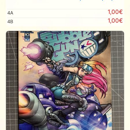
1,00€
4A
1,00€
4B