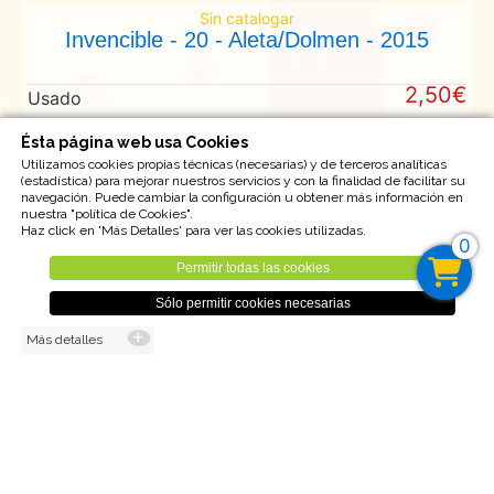
Sin catalogar
Invencible - 20 - Aleta/Dolmen - 2015
2,50€
Usado
Ésta página web usa Cookies
Utilizamos cookies propias técnicas (necesarias) y de terceros analíticas
(estadística) para mejorar nuestros servicios y con la finalidad de facilitar su
Volver
navegación. Puede cambiar la configuración u obtener más información en
nuestra "política de Cookies".
Haz click en 'Más Detalles' para ver las cookies utilizadas.
0
Permitir todas las cookies
Aviso Legal
Cookies
Sitemap
Sólo permitir cookies necesarias
Más detalles
Wadstore 2026.3.1