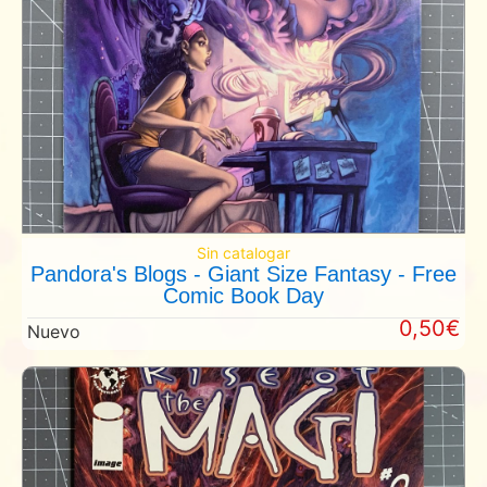
Sin catalogar
Pandora's Blogs - Giant Size Fantasy - Free
Comic Book Day
0,50€
Nuevo